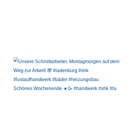
Schönes Wochenende ☀️🥳 #handwerk #shk #la